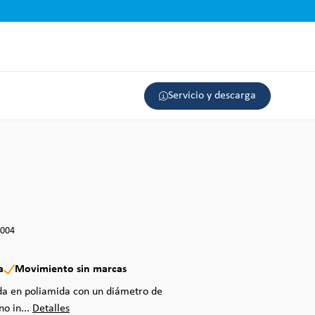
Servicio y descarga
3004
a
Movimiento sin marcas
da en poliamida con un diámetro de
o in...
Detalles