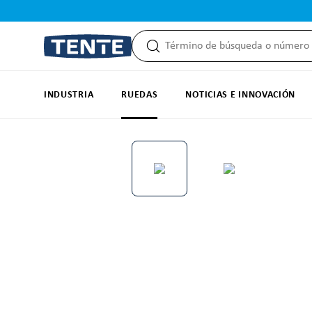
 búsqueda
Saltar a la navegación principal
INDUSTRIA
RUEDAS
NOTICIAS E INNOVACIÓN
Omitir galería de imágenes