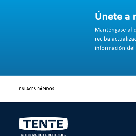
Únete a 
Manténgase al d
reciba actualiza
información del 
ENLACES RÁPIDOS: