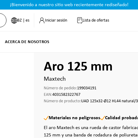
¡Bienvenido a nuestro sitio web recientemente rediseñado!
BZ | es
Iniciar sesión
Lista de ofertas
ACERCA DE NOSOTROS
Aro 125 mm
Maxtech
Número de pedido:
199034191
EAN:
4031582322767
Número de producto:
UAD 125x32-Ø12 HL44 natural/
Materiales no peligrosos
Calidad probad
El aro Maxtech es una rueda de castor fabrica
125 mm y una banda de rodadura de poliuretan