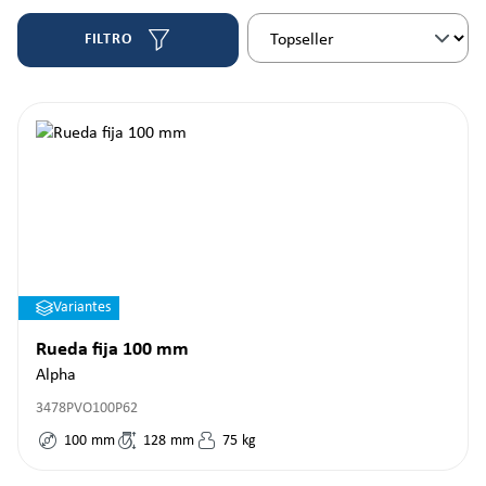
FILTRO
Variantes
Rueda fija 100 mm
Alpha
3478PVO100P62
100
mm
128
mm
75
kg