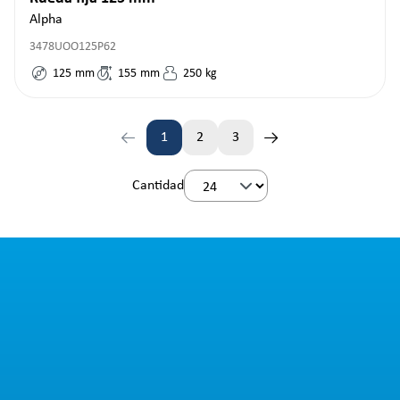
Alpha
3478UOO125P62
125
mm
155
mm
250
kg
1
2
3
Página
Página
Página
Cantidad