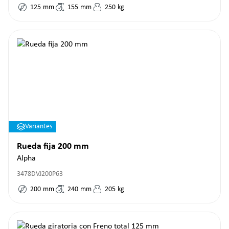
125
mm
155
mm
250
kg
Variantes
Rueda fija 200 mm
Alpha
3478DVJ200P63
200
mm
240
mm
205
kg