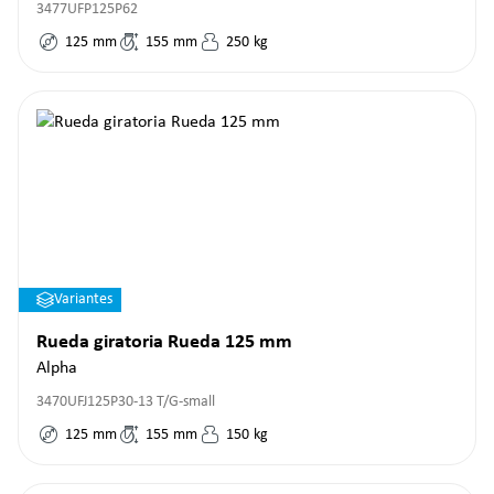
3477UFP125P62
125
mm
155
mm
250
kg
Variantes
Rueda giratoria Rueda 125 mm
Alpha
3470UFJ125P30-13 T/G-small
125
mm
155
mm
150
kg