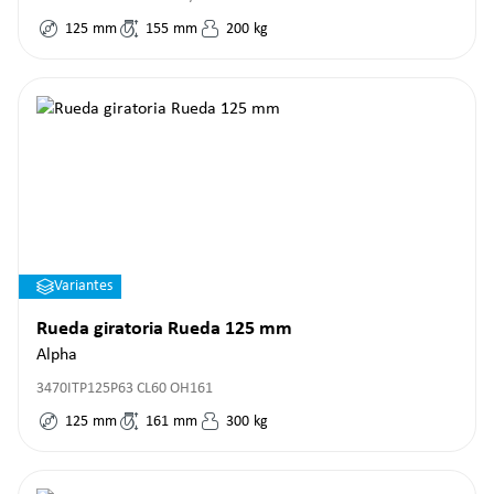
125
mm
155
mm
200
kg
Variantes
Rueda giratoria Rueda 125 mm
Alpha
3470ITP125P63 CL60 OH161
125
mm
161
mm
300
kg