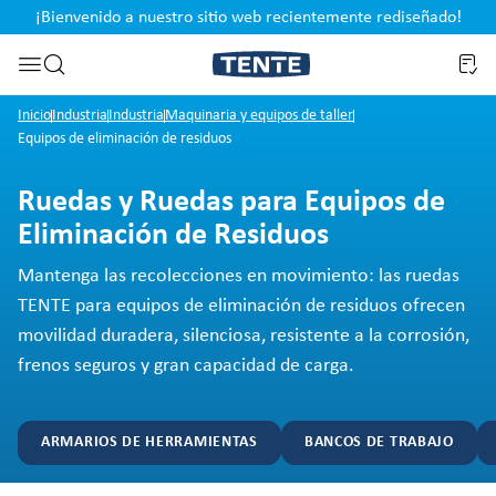
¡Bienvenido a nuestro sitio web recientemente rediseñado!
pal
Saltar a la búsqueda
Inicio
Industria
Industria
Maquinaria y equipos de taller
Equipos de eliminación de residuos
Ruedas y Ruedas para Equipos de
Eliminación de Residuos
Mantenga las recolecciones en movimiento: las ruedas
TENTE para equipos de eliminación de residuos ofrecen
movilidad duradera, silenciosa, resistente a la corrosión,
frenos seguros y gran capacidad de carga.
ARMARIOS DE HERRAMIENTAS
BANCOS DE TRABAJO