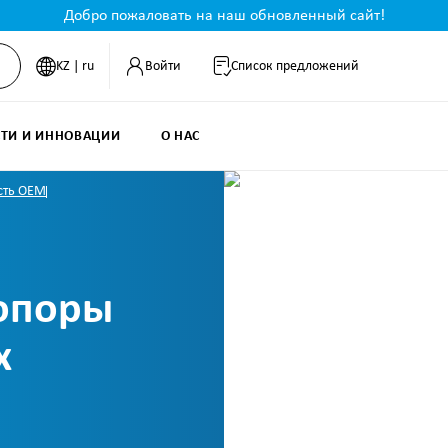
Добро пожаловать на наш обновленный сайт!
KZ | ru
Войти
Список предложений
ТИ И ИННОВАЦИИ
О НАС
сть OEM
 опоры
х