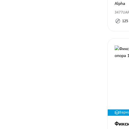
125 
Alpha
3477UAR
125
Вари
Фикс