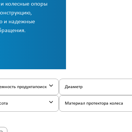
 и колесные опоры
конструкцию,
ию и надежные
обращения.
емность продуктапоиск
Диаметр
сота
Материал протектора колеса