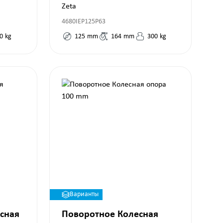
Zeta
4680IEP125P63
0
kg
125
mm
164
mm
300
kg
Варианты
сная
Поворотное Колесная