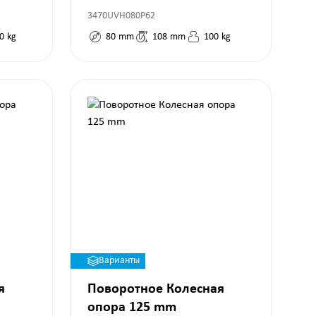
3470UVH080P62
0
kg
80
mm
108
mm
100
kg
Варианты
я
Поворотное Колесная
опора 125 mm