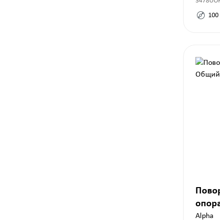
3478UO
100
Пово
опор
125 
Alpha