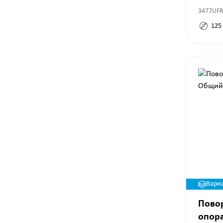
3477UF
125
Вари
Пово
опор