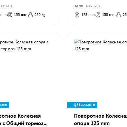
R125P62
3478UFR125P62
mm
155
mm
250
kg
125
mm
155
mm
25
анты
Варианты
ротное Колесная
Поворотное Колесна
а с Общий тормоз
опора 125 mm