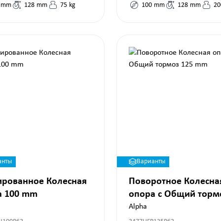
mm
128
mm
75
kg
100
mm
128
mm
20
анты
Варианты
ированное Колесная
Поворотное Колесна
а 100 mm
опора с Общий торм
125 mm
Alpha