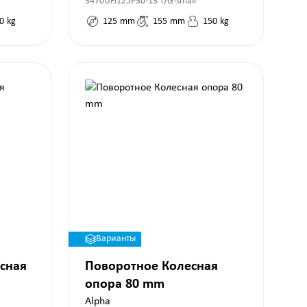
3470UFJ125P30-13 T/G-small
0
kg
125
mm
155
mm
150
kg
Варианты
сная
Поворотное Колесная
опора 80 mm
Alpha