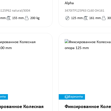
mm
Alpha
125P62 natural/3004
3470ITP125P63 CL60 OH161
mm
155
mm
200
kg
125
mm
161
mm
30
анты
Варианты
ированное Колесная
Фиксированное Коле