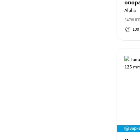
опор
Alpha
3478UE
100
Вари