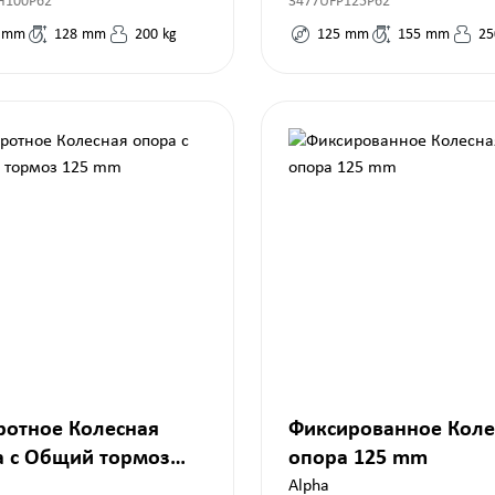
H100P62
3477UFP125P62
mm
128
mm
200
kg
125
mm
155
mm
25
ротное Колесная
Фиксированное Коле
а с Общий тормоз
опора 125 mm
mm
Alpha