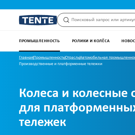
и к поиску
Перейти к основной навигации
ПРОМЫШЛЕННОСТЬ
РОЛИКИ И КОЛЁСА
НОВОС
Главная
Промышленность
Отрасль
Автомобильная промышленно
Производственные и платформенные тележки
Колеса и колесные
для платформенны
тележек