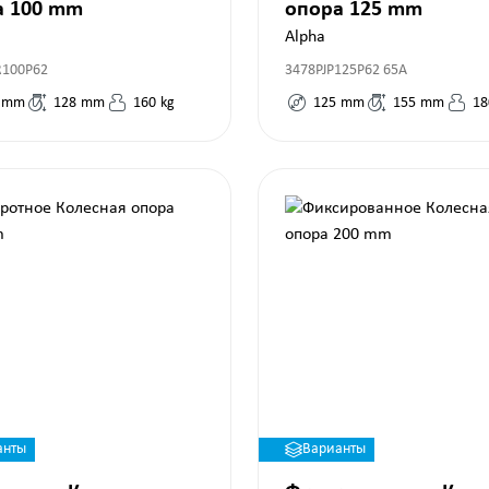
а 100 mm
опора 125 mm
Alpha
R100P62
3478PJP125P62 65A
mm
128
mm
160
kg
125
mm
155
mm
18
анты
Варианты