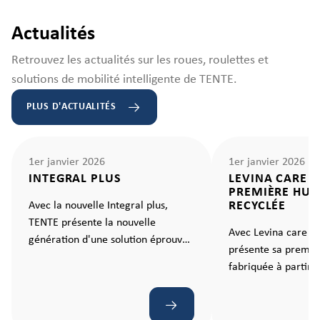
Actualités
Retrouvez les actualités sur les roues, roulettes et
solutions de mobilité intelligente de TENTE.
PLUS D'ACTUALITÉS
1er janvier 2026
1er janvier 2026
INTEGRAL PLUS
LEVINA CARE E
PREMIÈRE HUIL
RECYCLÉE
Avec la nouvelle Integral plus,
TENTE présente la nouvelle
Avec Levina care e
génération d'une solution éprouvée
présente sa premiè
pour les hôpitaux et les
fabriquée à partir 
établissements de soins. Une
recyclés, établissan
roulette qui rend chaque
nouvelle norme en 
mouvement ergonomique et sans
mobilité durable.