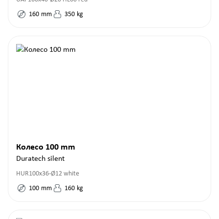
160
mm
350
kg
Колесо 100 mm
Duratech silent
HUR100x36-Ø12 white
100
mm
160
kg