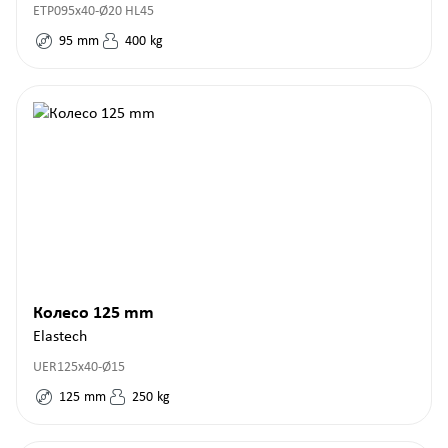
ETP095x40-Ø20 HL45
95
mm
400
kg
Колесо 125 mm
Elastech
UER125x40-Ø15
125
mm
250
kg