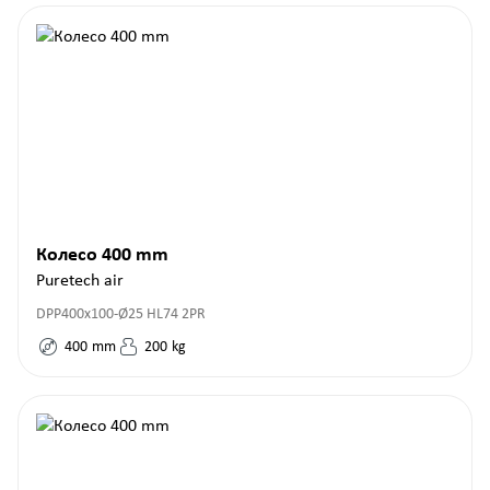
Колесо 400 mm
Puretech air
DPP400x100-Ø25 HL74 2PR
400
mm
200
kg