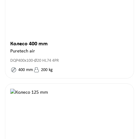
Колесо 400 mm
Puretech air
DQP400x100-Ø20 HL74 4PR
400
mm
200
kg