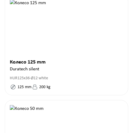
Колесо 125 mm
Duratech silent
HUR125x36-Ø12 white
125
mm
200
kg