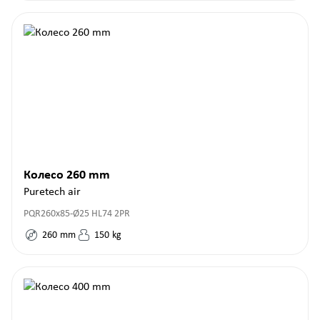
Колесо 260 mm
Puretech air
PQR260x85-Ø25 HL74 2PR
260
mm
150
kg