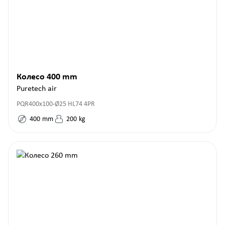
Колесо 400 mm
Puretech air
PQR400x100-Ø25 HL74 4PR
400
mm
200
kg