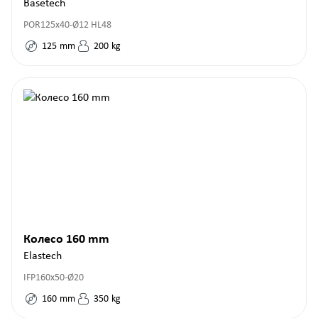
Basetech
POR125x40-Ø12 HL48
125
mm
200
kg
Колесо 160 mm
Elastech
IFP160x50-Ø20
160
mm
350
kg