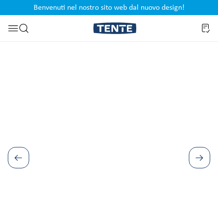
Benvenuti nel nostro sito web dal nuovo design!
ipale
Salta alla ricerca
Salta la galleria di immagini