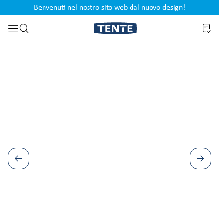
Benvenuti nel nostro sito web dal nuovo design!
ipale
Salta alla ricerca
Salta la galleria di immagini