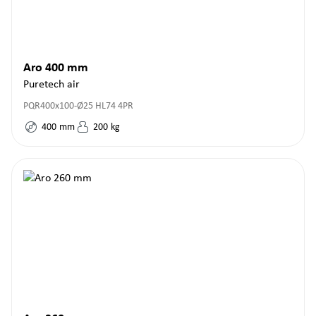
Aro 400 mm
Puretech air
PQR400x100-Ø25 HL74 4PR
400
mm
200
kg