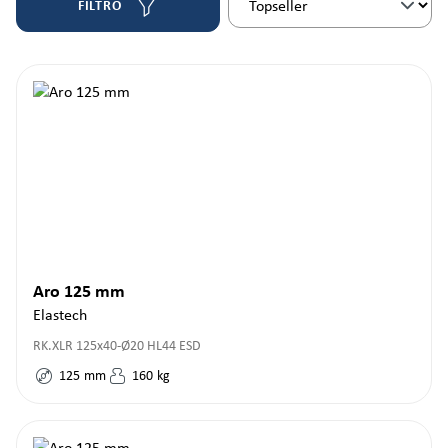
FILTRO
Aro 125 mm
Elastech
RK.XLR 125x40-Ø20 HL44 ESD
125
mm
160
kg