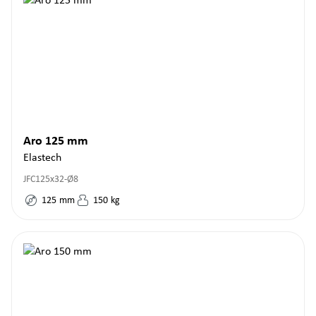
Aro 125 mm
Elastech
JFC125x32-Ø8
125
mm
150
kg