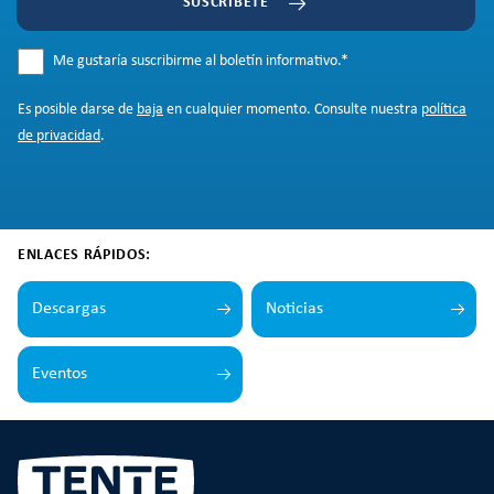
SUSCRÍBETE
Me gustaría suscribirme al boletín informativo.
*
Es posible darse de
baja
en cualquier momento. Consulte nuestra
política
de privacidad
.
ENLACES RÁPIDOS:
Descargas
Noticias
Eventos