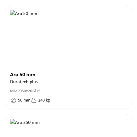
Aro 50 mm
Duratech plus
MMP050x26-Ø15
50
mm
240
kg