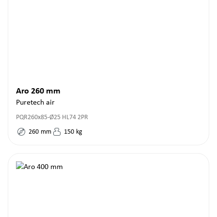
Aro 260 mm
Puretech air
PQR260x85-Ø25 HL74 2PR
260
mm
150
kg