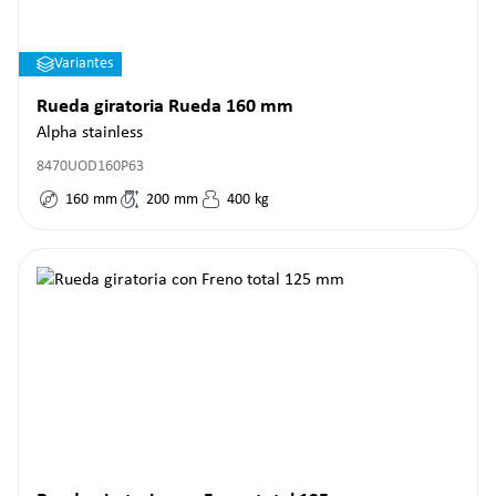
Variantes
Rueda giratoria Rueda 160 mm
Alpha stainless
8470UOD160P63
160
mm
200
mm
400
kg