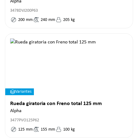
Alpha
3478DVJ200P63
200
mm
240
mm
205
kg
Variantes
Rueda giratoria con Freno total 125 mm
Alpha
3477PVO125P62
125
mm
155
mm
100
kg