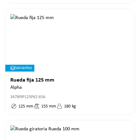
Variantes
Rueda fija 125 mm
Alpha
3478PJP125P62 65A
125
mm
155
mm
180
kg