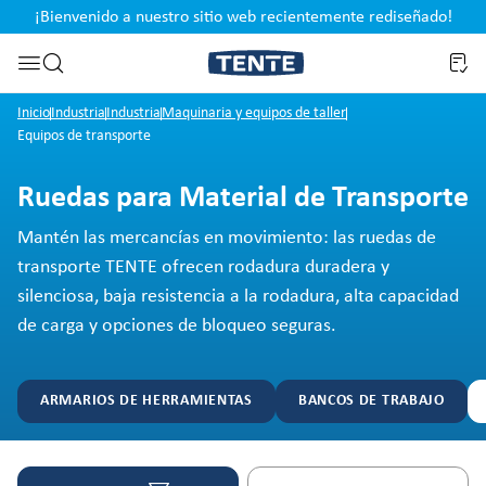
¡Bienvenido a nuestro sitio web recientemente rediseñado!
pal
Saltar a la búsqueda
Inicio
Industria
Industria
Maquinaria y equipos de taller
Equipos de transporte
Ruedas para Material de Transporte
Mantén las mercancías en movimiento: las ruedas de
transporte TENTE ofrecen rodadura duradera y
silenciosa, baja resistencia a la rodadura, alta capacidad
de carga y opciones de bloqueo seguras.
ARMARIOS DE HERRAMIENTAS
BANCOS DE TRABAJO