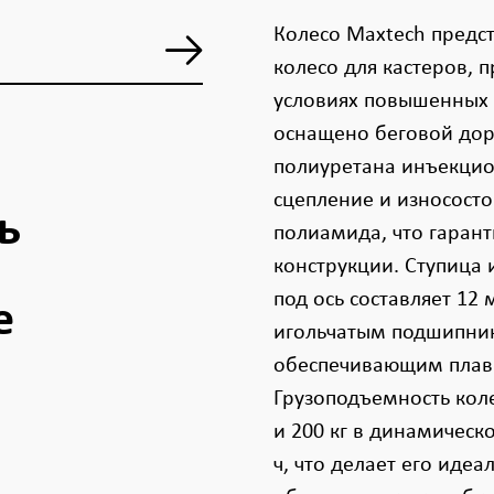
Колесо Maxtech предс
колесо для кастеров, 
условиях повышенных 
оснащено беговой дор
полиуретана инъекцио
сцепление и износосто
ь
полиамида, что гарант
конструкции. Ступица 
под ось составляет 1
е
игольчатым подшипни
обеспечивающим плав
Грузоподъемность коле
и 200 кг в динамическ
ч, что делает его ид