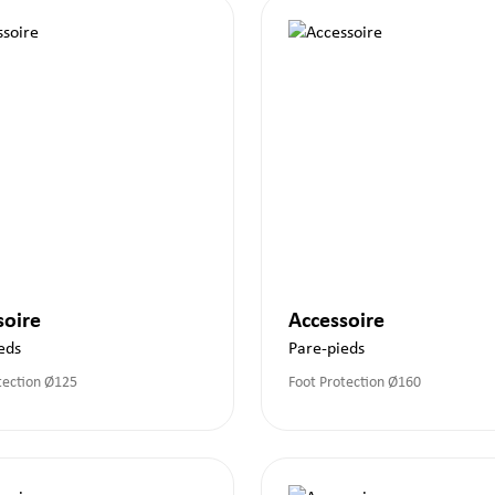
soire
Accessoire
eds
Pare-pieds
tection Ø125
Foot Protection Ø160