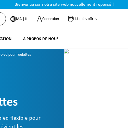
Bienvenue sur notre site web nouvellement repensé !
MA | fr
Connexion
Liste des offres
VATION
À PROPOS DE NOUS
-pied pour roulettes
ttes
pied flexible pour
évient les