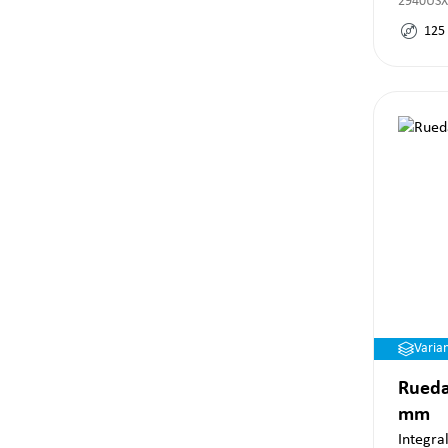
2940USX
125
Varia
Rueda
mm
Integra