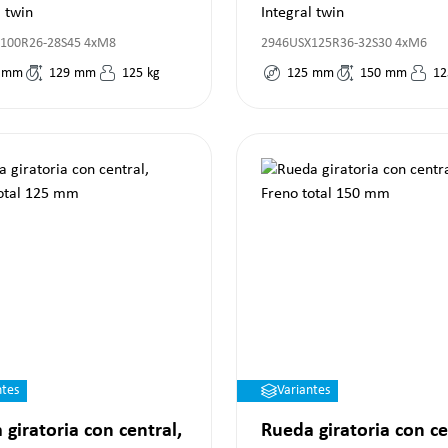
l twin
Integral twin
100R26-28S45 4xM8
2946USX125R36-32S30 4xM6
mm
129
mm
125
kg
125
mm
150
mm
12
ntes
Variantes
 giratoria con central,
Rueda giratoria con ce