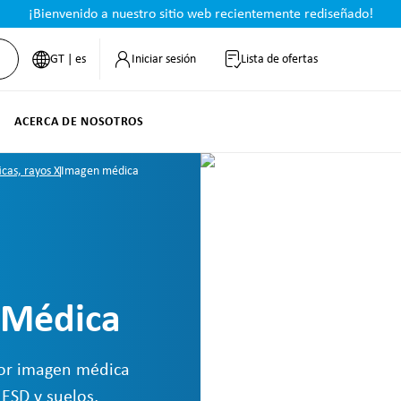
¡Bienvenido a nuestro sitio web recientemente rediseñado!
GT | es
Iniciar sesión
Lista de ofertas
ACERCA DE NOSOTROS
cas, rayos X
Imagen médica
 Médica
por imagen médica
 ESD y suelos,