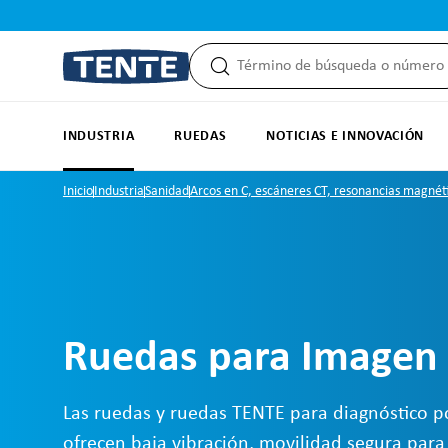
 búsqueda
Saltar a la navegación principal
INDUSTRIA
RUEDAS
NOTICIAS E INNOVACIÓN
Inicio
Industria
Sanidad
Arcos en C, escáneres CT, resonancias magnéti
Ruedas para Imagen
Las ruedas y ruedas TENTE para diagnóstico 
ofrecen baja vibración, movilidad segura para