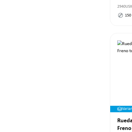
2940USX
150
Varia
Rueda
Freno