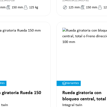
125R05-28
2940USX125R05-32
mm
150
mm
125
kg
125
mm
150
mm
12
ntes
Variantes
 giratoria Rueda 150
Rueda giratoria con
bloqueo central, total
Freno direccional 10
l twin
Integral twin