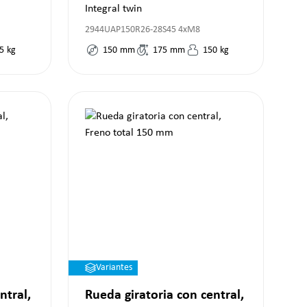
Freno direccional 150 mm
Integral twin
2944UAP150R26-28S45 4xM8
5
kg
150
mm
175
mm
150
kg
Variantes
ntral,
Rueda giratoria con central,