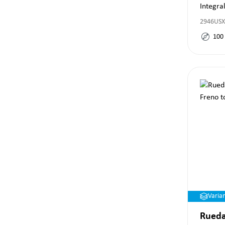
Integra
2946USX
100
Varia
Rueda