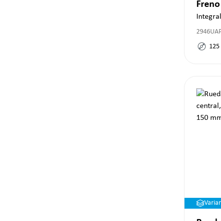
Freno
Integra
2946UAP
125
Varia