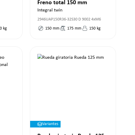
Freno total 150 mm
Integral twin
2946UAP150R36-32S30 D 9002 4xM6
0
kg
150
mm
175
mm
150
kg
Variantes