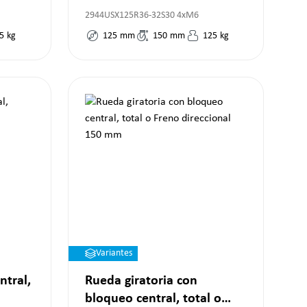
2944USX125R36-32S30 4xM6
5
kg
125
mm
150
mm
125
kg
Variantes
ntral,
Rueda giratoria con
bloqueo central, total o