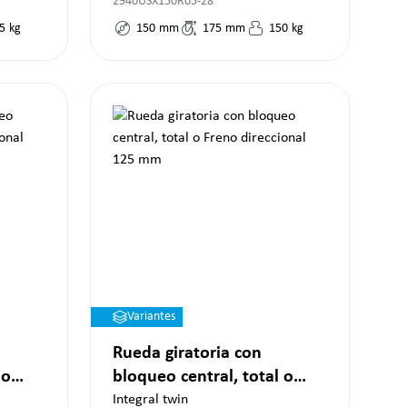
2940USX150R05-28
5
kg
150
mm
175
mm
150
kg
Variantes
Rueda giratoria con
 o
bloqueo central, total o
0 mm
Freno direccional 125 mm
Integral twin