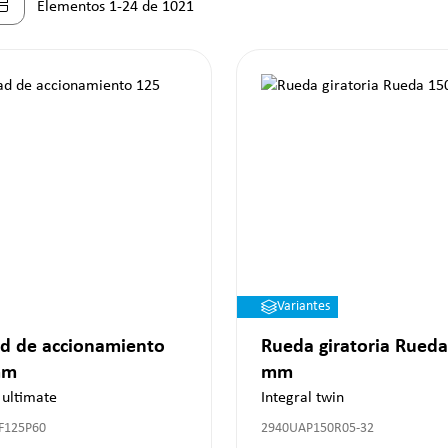
Elementos 1-24 de 1021
Variantes
d de accionamiento
Rueda giratoria Rueda
mm
mm
 ultimate
Integral twin
F125P60
2940UAP150R05-32