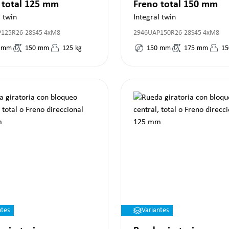
 total 125 mm
Freno total 150 mm
l twin
Integral twin
125R26-28S45 4xM8
2946UAP150R26-28S45 4xM8
mm
150
mm
125
kg
150
mm
175
mm
15
ntes
Variantes