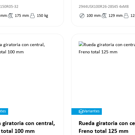
150R05-32
2944USX100R26-28S45 4xM8
mm
175
mm
150
kg
100
mm
129
mm
12
ntes
Variantes
 giratoria con central,
Rueda giratoria con ce
 total 100 mm
Freno total 125 mm