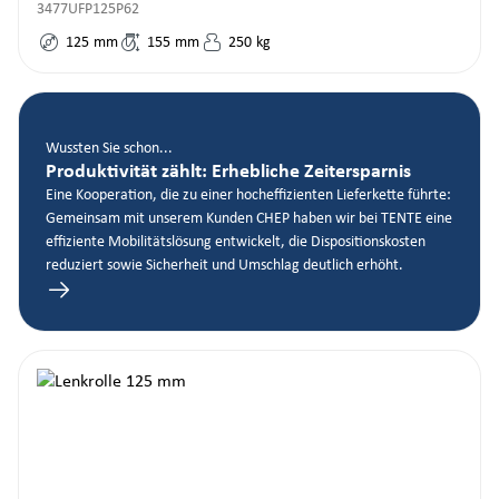
3477UFP125P62
125
mm
155
mm
250
kg
Wussten Sie schon...
Produktivität zählt: Erhebliche Zeitersparnis
Eine Kooperation, die zu einer hocheffizienten Lieferkette führte:
Gemeinsam mit unserem Kunden CHEP haben wir bei TENTE eine
effiziente Mobilitätslösung entwickelt, die Dispositionskosten
reduziert sowie Sicherheit und Umschlag deutlich erhöht.