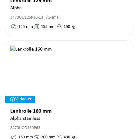
Lenkrolle 125 mm
Alpha
3470UFJ125P30-13 T/G-small
125
mm
155
mm
150
kg
Varianten
Lenkrolle 160 mm
Alpha stainless
8470UOD160P63
160
mm
200
mm
400
kg