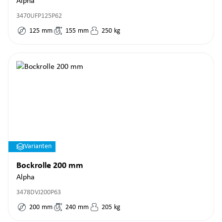
Alpha
3470UFP125P62
125
mm
155
mm
250
kg
Varianten
Bockrolle 200 mm
Alpha
3478DVJ200P63
200
mm
240
mm
205
kg