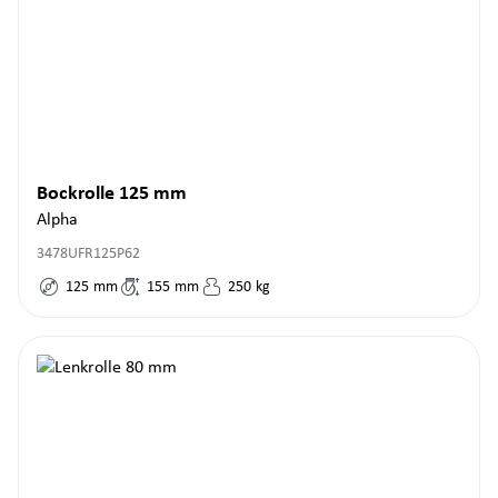
Bockrolle 125 mm
Alpha
3478UFR125P62
125
mm
155
mm
250
kg