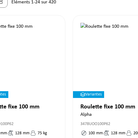
Éléments 1-24 sur 420
ntes
Variantes
tte fixe 100 mm
Roulette fixe 100 mm
Alpha
O100P62
3478UOO100P62
mm
128
mm
75
kg
100
mm
128
mm
20