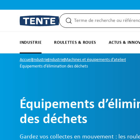
recherche
Passer à la navigation principale
INDUSTRIE
ROULETTES & ROUES
ACTUS & INNO
Accueil
Industrie
Industrie
Machines et équipements d’atelier
Équipements d’élimination des déchets
Équipements d’élimi
des déchets
Gardez vos collectes en mouvement : les roule