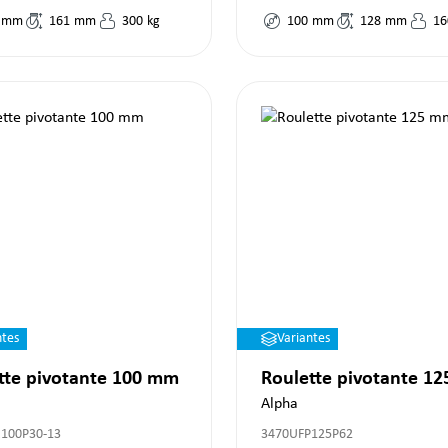
mm
161
mm
300
kg
100
mm
128
mm
16
ntes
Variantes
tte pivotante 100 mm
Roulette pivotante 1
Alpha
100P30-13
3470UFP125P62