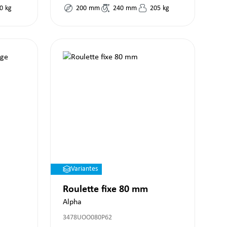
0
kg
200
mm
240
mm
205
kg
Variantes
Roulette fixe 80 mm
Alpha
3478UOO080P62