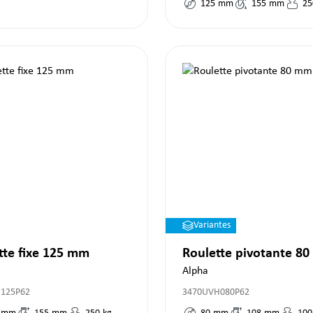
125
mm
155
mm
25
Variantes
tte fixe 125 mm
Roulette pivotante 8
Alpha
R125P62
3470UVH080P62