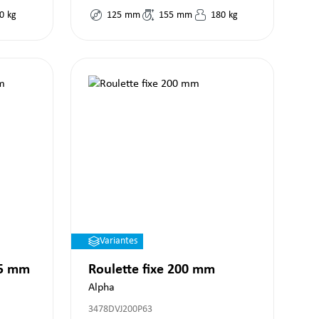
0
kg
125
mm
155
mm
180
kg
Variantes
25 mm
Roulette fixe 200 mm
Alpha
3478DVJ200P63