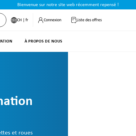
Bienvenue sur notre site web récemment repensé !
CH | fr
Connexion
Liste des offres
VATION
À PROPOS DE NOUS
nation
ttes et roues