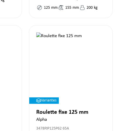
kg
125
mm
155
mm
200
kg
Variantes
Roulette fixe 125 mm
Alpha
3478PJP125P62 65A