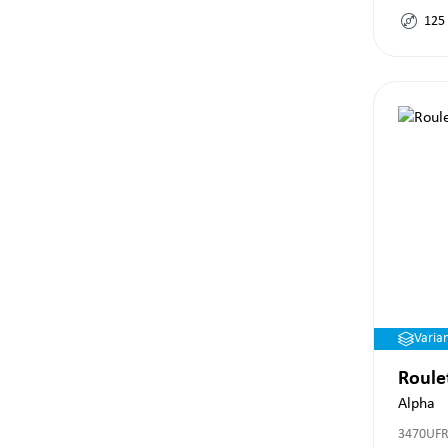
125
Varia
Roule
Alpha
3470UFR