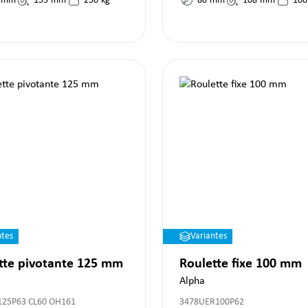
mm
155
mm
250
kg
80
mm
108
mm
100
ntes
Variantes
tte pivotante 125 mm
Roulette fixe 100 mm
Alpha
125P63 CL60 OH161
3478UER100P62