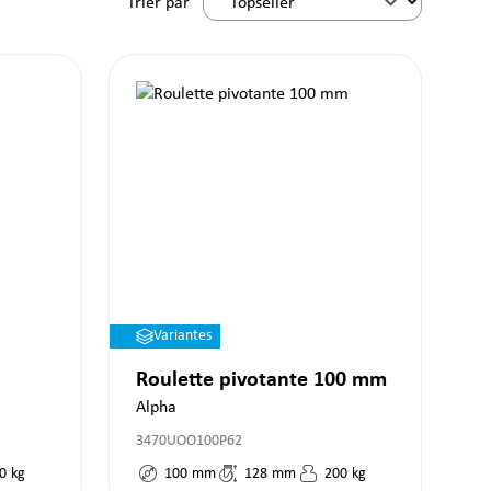
Trier par
Variantes
Roulette pivotante 100 mm
Alpha
3470UOO100P62
0
kg
100
mm
128
mm
200
kg