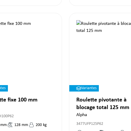
ntes
Variantes
tte fixe 100 mm
Roulette pivotante à
blocage total 125 mm
Alpha
H100P62
3477UFP125P62
mm
128
mm
200
kg