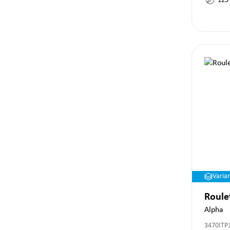
125
Varia
Roule
Alpha
3470ITP