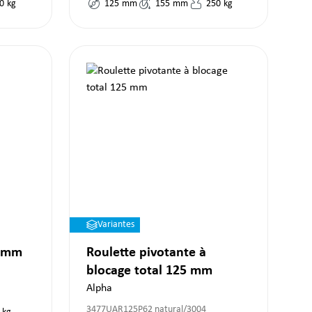
0
kg
125
mm
155
mm
250
kg
Variantes
0 mm
Roulette pivotante à
blocage total 125 mm
Alpha
3477UAR125P62 natural/3004