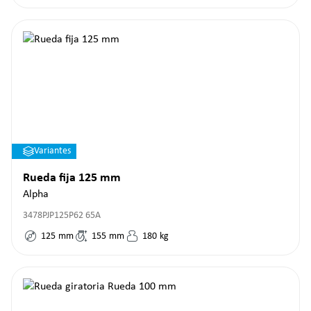
Variantes
Rueda fija 125 mm
Alpha
3478PJP125P62 65A
125
mm
155
mm
180
kg