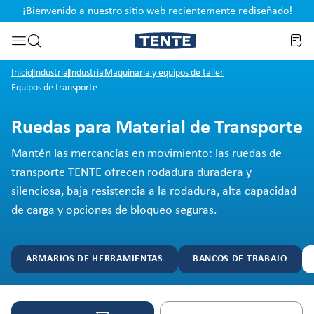
¡Bienvenido a nuestro sitio web recientemente rediseñado!
pal
Saltar a la búsqueda
Inicio
Industria
Industria
Maquinaria y equipos de taller
Equipos de transporte
Ruedas para Material de Transporte
Mantén las mercancías en movimiento: las ruedas de
transporte TENTE ofrecen rodadura duradera y
silenciosa, baja resistencia a la rodadura, alta capacidad
de carga y opciones de bloqueo seguras.
ARMARIOS DE HERRAMIENTAS
BANCOS DE TRABAJO