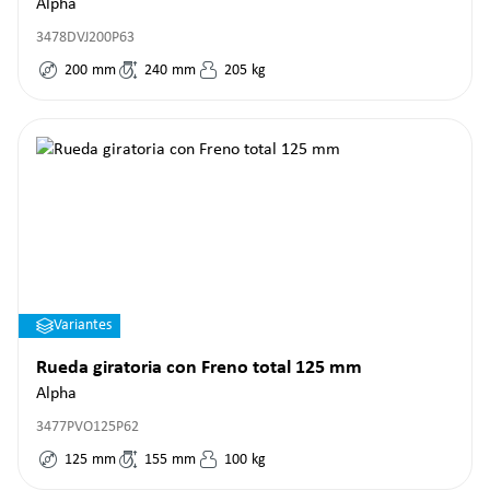
Alpha
3478DVJ200P63
200
mm
240
mm
205
kg
Variantes
Rueda giratoria con Freno total 125 mm
Alpha
3477PVO125P62
125
mm
155
mm
100
kg