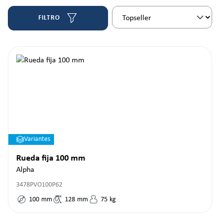
FILTRO
Variantes
Rueda fija 100 mm
Alpha
3478PVO100P62
100
mm
128
mm
75
kg