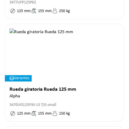
3477UFP125P62
125
mm
155
mm
250
kg
Variantes
Rueda giratoria Rueda 125 mm
Alpha
3470UFJ125P30-13 T/G-small
125
mm
155
mm
150
kg