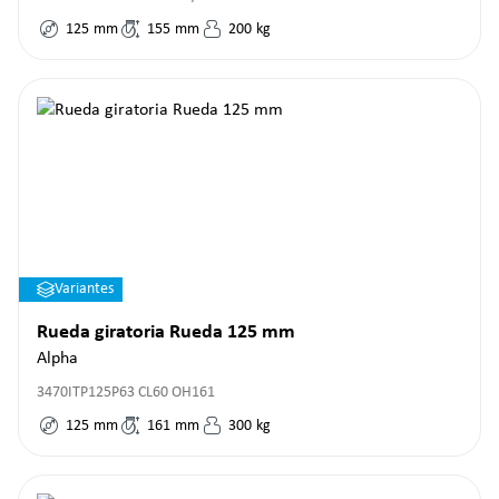
125
mm
155
mm
200
kg
Variantes
Rueda giratoria Rueda 125 mm
Alpha
3470ITP125P63 CL60 OH161
125
mm
161
mm
300
kg