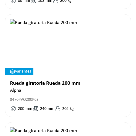
80
mm
108
mm
200
kg
Variantes
Rueda giratoria Rueda 200 mm
Alpha
3470PVO200P63
200
mm
240
mm
205
kg