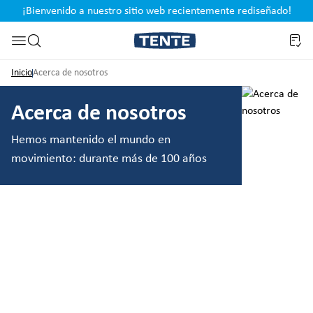
¡Bienvenido a nuestro sitio web recientemente rediseñado!
pal
Saltar a la búsqueda
Inicio
Acerca de nosotros
Acerca de nosotros
Hemos mantenido el mundo en
movimiento: durante más de 100 años