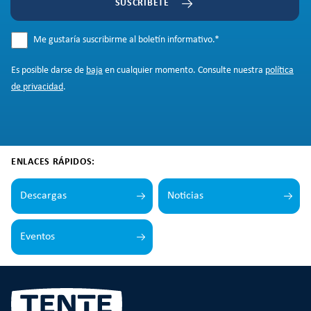
SUSCRÍBETE
Me gustaría suscribirme al boletín informativo.
*
Es posible darse de
baja
en cualquier momento. Consulte nuestra
política
de privacidad
.
ENLACES RÁPIDOS:
Descargas
Noticias
Eventos