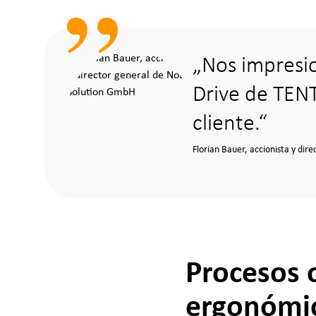
Nos impresio
Drive de TENT
cliente.
Florian Bauer, accionista y di
Procesos 
ergonómi